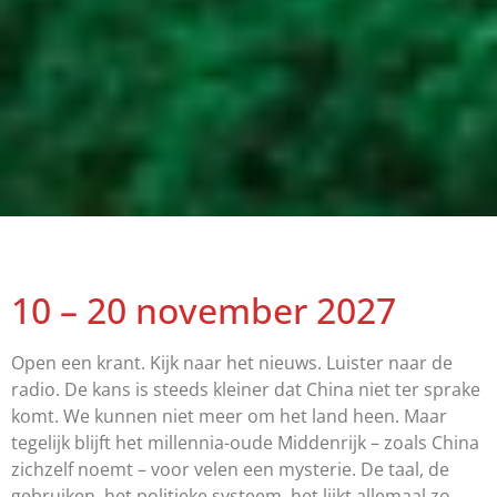
10 – 20 november 2027
Open een krant. Kijk naar het nieuws. Luister naar de
radio. De kans is steeds kleiner dat China niet ter sprake
komt. We kunnen niet meer om het land heen. Maar
tegelijk blijft het millennia-oude Middenrijk – zoals China
zichzelf noemt – voor velen een mysterie. De taal, de
gebruiken, het politieke systeem, het lijkt allemaal zo