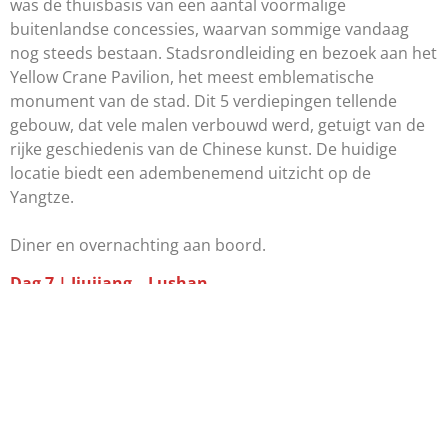
was de thuisbasis van een aantal voormalige
buitenlandse concessies, waarvan sommige vandaag
nog steeds bestaan. Stadsrondleiding en bezoek aan het
Yellow Crane Pavilion, het meest emblematische
monument van de stad. Dit 5 verdiepingen tellende
gebouw, dat vele malen verbouwd werd, getuigt van de
rijke geschiedenis van de Chinese kunst. De huidige
locatie biedt een adembenemend uitzicht op de
Yangtze.
Diner en overnachting aan boord.
Dag 7 | Jiujiang – Lushan
Ontscheping in Jiujiang en vertrek voor een dagtocht
naar Lushan National Park. Het natuurpark wordt in het
noorden begrensd door de Yangtze en in het zuiden
door het Poyangmeer. Dit is een wonderbaarlijk mooie
plek: vreemde pieken, watervallen, grotten, heldere
meren, steile kliffen en een zee van wolken die constant